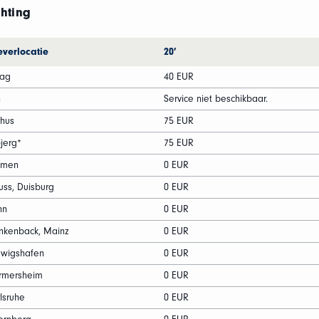
chting
everlocatie
20′
aag
40 EUR
n
Service niet beschikbaar.
hus
75 EUR
jerg*
75 EUR
emen
0 EUR
ss, Duisburg
0 EUR
nn
0 EUR
nkenback, Mainz
0 EUR
dwigshafen
0 EUR
rmersheim
0 EUR
lsruhe
0 EUR