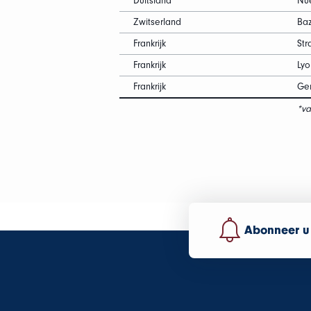
Duitsland
Nu
Zwitserland
Baz
Frankrijk
Str
Frankrijk
Lyo
Frankrijk
Gen
*va
Abonneer u 