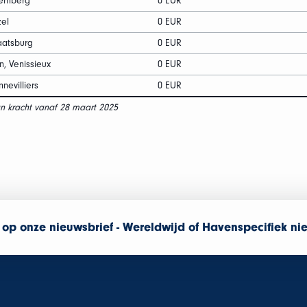
ernberg
0 EUR
el
0 EUR
aatsburg
0 EUR
n, Venissieux
0 EUR
nevilliers
0 EUR
n kracht vanaf 28 maart 2025
op onze nieuwsbrief - Wereldwijd of Havenspecifiek ni