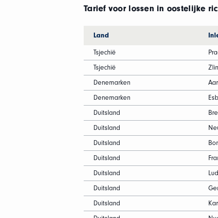
Tarief voor lossen in oostelijke ri
Land
Inl
Tsjechië
Pr
Tsjechië
Zli
Denemarken
Aar
Denemarken
Esb
Duitsland
Br
Duitsland
Neu
Duitsland
Bo
Duitsland
Fra
Duitsland
Lu
Duitsland
Ge
Duitsland
Kar