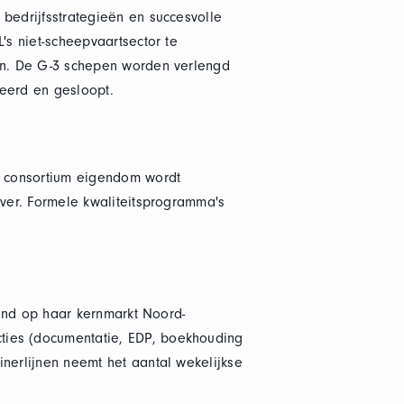
 bedrijfsstrategieën en succesvolle
's niet-scheepvaartsector te
ten. De G-3 schepen worden verlengd
seerd en gesloopt.
ke consortium eigendom wordt
over. Formele kwaliteitsprogramma's
tend op haar kernmarkt Noord-
ties (documentatie, EDP, boekhouding
inerlijnen neemt het aantal wekelijkse