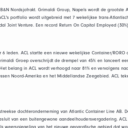
&N Nordsjofrakt. Grimaldi Group, Napels wordt de grootste 
CL's portfolio wordt uitgebreid met 7 wekelijkse trans-Atlantis
al Joint Venture. Een record Return On Capital Employed (30%),
ar 6 leden. ACL startte een nieuwe wekelijkse Container/RORO
rimaldi Groep overschrijdt de drempel van 45% en lanceert een
et belang in ACL wordt verhoogd naar 81% en vervolgens naa
tussen Noord-Amerika en het Middellandse Zeegebied. ACL tek
reekse dochteronderneming van Atlantic Container Line AB. D
 besluit van een buitengewone aandeelhoudersvergadering. ACL
 als weerspiegeling van het nieuwe geografische gebied dat wor