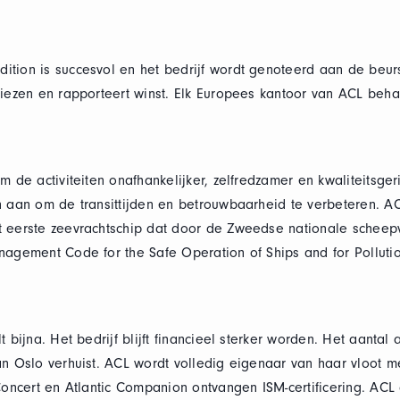
tion is succesvol en het bedrijf wordt genoteerd aan de beurs
iezen en rapporteert winst. Elk Europees kantoor van ACL behaal
m de activiteiten onafhankelijker, zelfredzamer en kwaliteitsge
n aan om de transittijden en betrouwbaarheid te verbeteren. A
 eerste zeevrachtschip dat door de Zweedse nationale scheepva
nagement Code for the Safe Operation of Ships and for Pollutio
t bijna. Het bedrijf blijft financieel sterker worden. Het aant
an Oslo verhuist. ACL wordt volledig eigenaar van haar vloot m
Concert en Atlantic Companion ontvangen ISM-certificering. ACL 