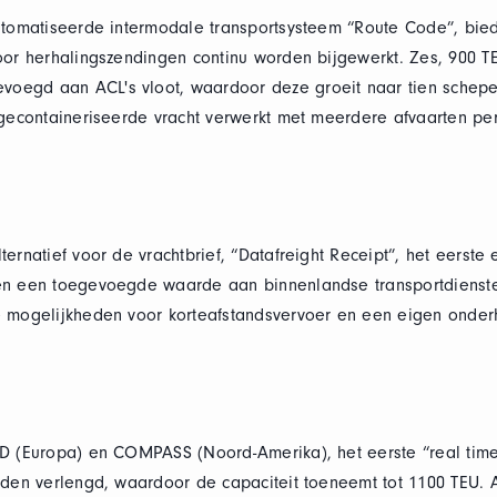
utomatiseerde intermodale transportsysteem “Route Code”, bied
oor herhalingszendingen continu worden bijgewerkt. Zes, 900 T
oegd aan ACL's vloot, waardoor deze groeit naar tien schepe
-gecontaineriseerde vracht verwerkt met meerdere afvaarten pe
ernatief voor de vrachtbrief, “Datafreight Receipt”, het eerste 
en een toegevoegde waarde aan binnenlandse transportdienste
 mogelijkheden voor korteafstandsvervoer en een eigen onderh
ED (Europa) en COMPASS (Noord-Amerika), het eerste “real tim
rden verlengd, waardoor de capaciteit toeneemt tot 1100 TEU. A