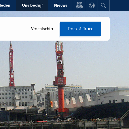
rleden
Ons bedrijf
Nieuws
Vrachtschip
Track & Trace