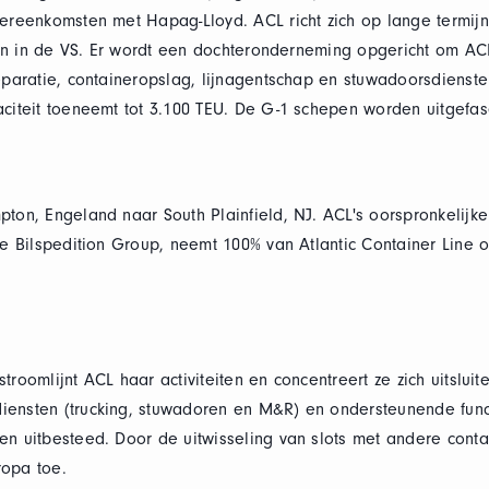
ereenkomsten met Hapag-Lloyd. ACL richt zich op lange termijn
iten in de VS. Er wordt een dochteronderneming opgericht om ACL
reparatie, containeropslag, lijnagentschap en stuwadoorsdiens
aciteit toeneemt tot 3.100 TEU. De G-1 schepen worden uitgefa
pton, Engeland naar South Plainfield, NJ. ACL's oorspronkelij
de Bilspedition Group, neemt 100% van Atlantic Container Line 
troomlijnt ACL haar activiteiten en concentreert ze zich uitslui
iensten (trucking, stuwadoren en M&R) en ondersteunende func
n uitbesteed. Door de uitwisseling van slots met andere conta
ropa toe.