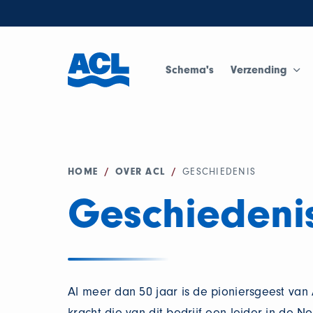
Schema's
Verzending
HOME
/
OVER ACL
/
GESCHIEDENIS
Geschiedeni
Al meer dan 50 jaar is de pioniersgeest van
kracht die van dit bedrijf een leider in de N