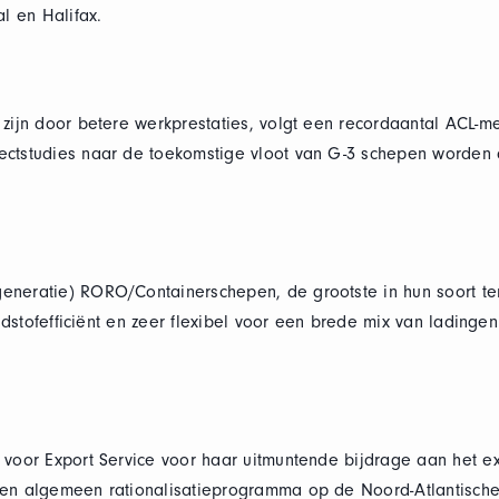
 en Halifax.
 zijn door betere werkprestaties, volgt een recordaantal ACL-
ectstudies naar de toekomstige vloot van G-3 schepen worde
eneratie) RORO/Containerschepen, de grootste in hun soort te
randstofefficiënt en zeer flexibel voor een brede mix van ladin
 voor Export Service voor haar uitmuntende bijdrage aan het 
een algemeen rationalisatieprogramma op de Noord-Atlantisch