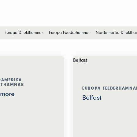
Europa Direkthamnar
Europa Feederhamnar
Nordamerika Direktha
AMERIKA
KTHAMNAR
EUROPA FEEDERHAMNA
imore
Belfast