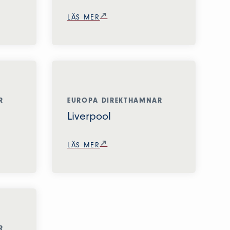
LÄS MER
R
EUROPA DIREKTHAMNAR
Liverpool
LÄS MER
R