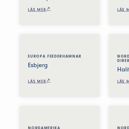
LÄS MER
LÄS 
EUROPA FEEDERHAMNAR
NORD
DIRE
Esbjerg
Hali
LÄS MER
LÄS 
NORDAMERIKA
NORD