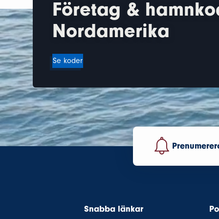
Företag & hamnko
Nordamerika
Se koder
Prenumerera
Snabba länkar
Po