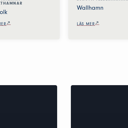
KTHAMNAR
Wallhamn
olk
MER
LÄS MER