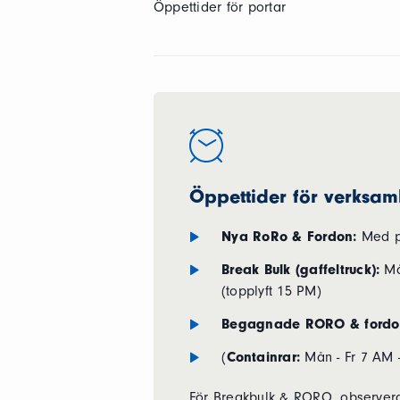
Öppettider för portar
Öppettider för verksam
Nya RoRo & Fordon:
Med pa
Break Bulk (gaffeltruck):
Må
(topplyft 15 PM)
Begagnade RORO & fordo
(
Containrar:
Mån - Fr 7 AM 
För Breakbulk & RORO, observera