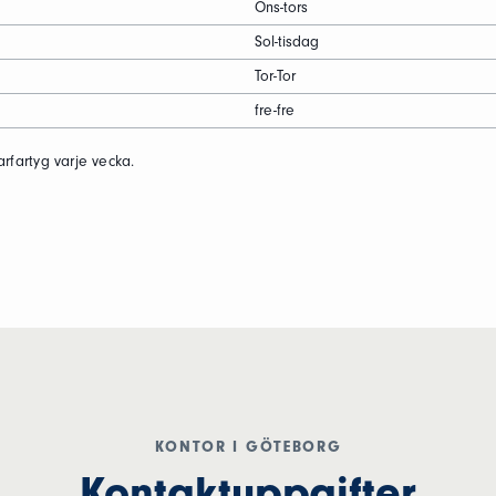
Ons-tors
Sol-tisdag
Tor-Tor
fre-fre
rfartyg varje vecka.
KONTOR I GÖTEBORG
Kontaktuppgifter