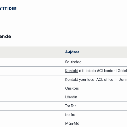
YTTIDER
ående
A-tjänst
Sol-tisdag
Kontakt
ditt lokala ACL-kontor i Göt
Kontakt
your local ACL office in Den
Ons-tors
Lör-sön
Tor-Tor
fre-fre
Mån-Mån