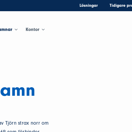
Lösningar
Tidigare pr
amnar
Kontor
hamn
v Tjörn strax norr om
169 som förbinder