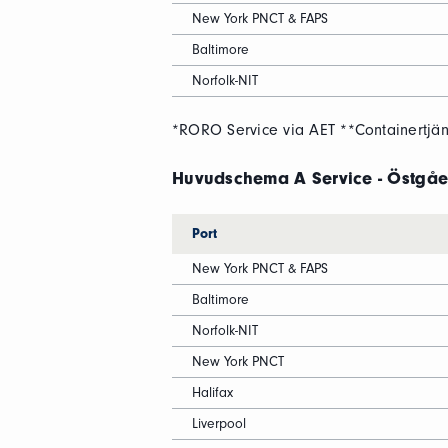
New York PNCT & FAPS
Baltimore
Norfolk-NIT
*RORO Service via AET **Containertjäns
Huvudschema A Service - Östgå
Port
New York PNCT & FAPS
Baltimore
Norfolk-NIT
New York PNCT
Halifax
Liverpool