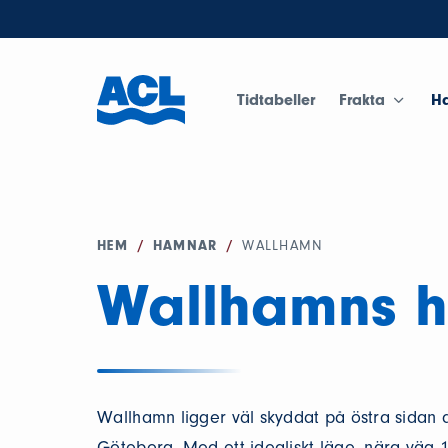
Tidtabeller
Frakta
H
HEM
/
HAMNAR
/
WALLHAMN
Wallhamns 
Wallhamn ligger väl skyddat på östra sidan a
Göteborg. Med ett idealiskt läge, nära väg 