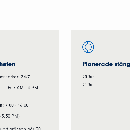
heten
Planerade stän
sserkort 24/7
20-Jun
21-Jun
n - Fr 7 AM - 4 PM
n:
7:00 - 16:00
- 3:30 PM)
 att gränsen går 30