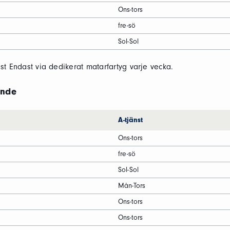
Ons-tors
fre-sö
Sol-Sol
t Endast via dedikerat matarfartyg varje vecka.
ende
A-tjänst
Ons-tors
fre-sö
Sol-Sol
Mån-Tors
Ons-tors
Ons-tors