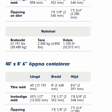
mått
898 mm)
352 mm)
348 mm)
7’5 3/4″
Öppning
7’8 1/8″ (2
(2.280
av dörr
340 mm)
mm)
Nyttolast
Bruttovikt
Tara
Volym
67.197 lbs
2.300 kg (4.850
1.150 ft³
(30.480 kg)
lbs)
(32,572 m³)
40′ x 8′ 6″ öppna containrar
Längd
Bredd
Höjd
40′ (12 192
8′ (2 438
8’6″ (2
Yttre mått
mm)
mm)
591 mm)
Invändiga
39’5 1/2″
7’8 1/2″ (2
7’8 5/8″ (2
mått
(12.032 mm)
352 mm)
348 mm)
7’5 3/4″
Öppning
7’8 1/8″ (2
(2.280