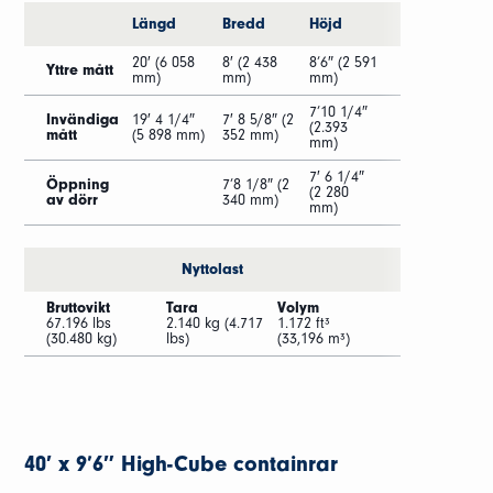
Längd
Bredd
Höjd
20′ (6 058
8′ (2 438
8’6″ (2 591
Yttre mått
mm)
mm)
mm)
7’10 1/4″
Invändiga
19′ 4 1/4″
7′ 8 5/8″ (2
(2.393
mått
(5 898 mm)
352 mm)
mm)
7′ 6 1/4″
Öppning
7’8 1/8″ (2
(2 280
av dörr
340 mm)
mm)
Nyttolast
Bruttovikt
Tara
Volym
67.196 lbs
2.140 kg (4.717
1.172 ft³
(30.480 kg)
lbs)
(33,196 m³)
40′ x 9’6″ High-Cube containrar