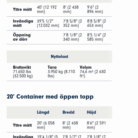
40′ (12 192
8′ (2 438
9’6″ (2
Yttre mått
mm)
mm)
896 mm)
Invändiga
39’5 1/2″
7’8 5/8″ (2
8’8 5/8″ (2
mått
(12.032 mm)
352 mm)
653 mm)
Öppning
7’8 1/8″ (2
8’5 1/4″ (2
av dörr
340 mm)
585 mm)
Nyttolast
Bruttovikt
Tara
Volym
71.650 lbs
3.950 kg (8.710
74,6 m³ (2 630
(32.500 kg)
lbs)
ft³)
20′ Container med öppen topp
Längd
Bredd
Höjd
20′ (6 058
8′ (2 438
8’6″ (2 591
Yttre mått
mm)
mm)
mm)
Invändiga
19’4 1/8″ (5
7’8 1/2″ (2
7’8 1/8″ (2