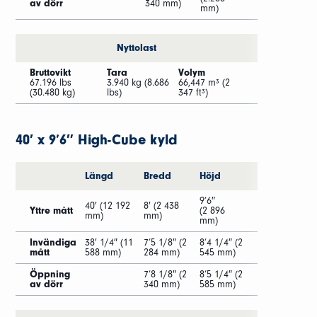
av dörr
340 mm)
mm)
Nyttolast
Bruttovikt
Tara
Volym
67.196 lbs
3.940 kg (8.686
66,447 m³ (2
(30.480 kg)
lbs)
347 ft³)
40′ x 9’6″ High-Cube kyld
Längd
Bredd
Höjd
9’6″
40′ (12 192
8′ (2 438
Yttre mått
(2 896
mm)
mm)
mm)
Invändiga
38′ 1/4″ (11
7’5 1/8″ (2
8’4 1/4″ (2
mått
588 mm)
284 mm)
545 mm)
Öppning
7’8 1/8″ (2
8’5 1/4″ (2
av dörr
340 mm)
585 mm)