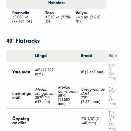
Nyttolast
Bruttovikt
Tara
Volym
35.000 kg
4.530 kg (9.986
74,6 m³ (2 630
(77.161 lbs)
lbs)
ft³)
40′ Flatracks
Längd
Bredd
Höjd
9’6″
40′ (12.202
(2
Yttre mått
8′ (2 438 mm)
mm)
896
mm)
Mellan
7’5
Mellan
Övergripande
hörnstolpar
1/8″
Invändiga
sänggavlar
däck
38’4″
(2
mått
38’9″ (11
7’9″
(11.582
264
642 mm)
(2 374 mm)
mm)
mm)
7′ 6
1/4″
Öppning
7’8 1/8″ (2
(2
av dörr
340 mm)
280
mm)