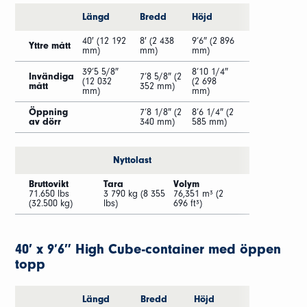
Längd
Bredd
Höjd
40′ (12 192
8′ (2 438
9’6″ (2 896
Yttre mått
mm)
mm)
mm)
39’5 5/8″
8’10 1/4″
Invändiga
7’8 5/8″ (2
(12 032
(2 698
mått
352 mm)
mm)
mm)
Öppning
7’8 1/8″ (2
8’6 1/4″ (2
av dörr
340 mm)
585 mm)
Nyttolast
Bruttovikt
Tara
Volym
71.650 lbs
3 790 kg (8 355
76,351 m³ (2
(32.500 kg)
lbs)
696 ft³)
40′ x 9’6″ High Cube-container med öppen
topp
Längd
Bredd
Höjd