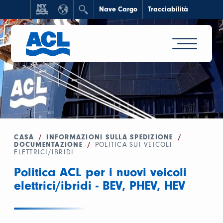
Nave Cargo
Tracciabilità
CASA
/
INFORMAZIONI SULLA SPEDIZIONE
/
DOCUMENTAZIONE
/
POLITICA SUI VEICOLI
ELETTRICI/IBRIDI
Politica ACL per i nuovi veicoli
elettrici/ibridi - BEV, PHEV, HEV