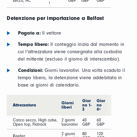
secco, HC
GBP
GBP
GBP
i
Detenzione per importazione a Belfast
Pagato a:
Il vettore
Tempo libero:
Il conteggio inizia dal momento in
cui l'attrezzatura viene consegnata alla custodia
del mittente (escluso il giorno di interscambio).
Condizioni:
Giorni lavorativi. Una volta scaduto il
tempo libero, la detenzione viene addebitata in
base ai giorni di calendario.
Gior
Gior
Giorni
Attrezzatura
no 1-
no
liberi
3
4+
Carico secco, High cube,
2 giorni
40
60
Open top, Flatrack
lavorativi
GBP
GBP
2 giorni
80
120
Reefer