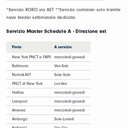
*Servizio RORO via AET **Servizio container solo tramite
nave feeder settimanale dedicata.
Servizio Master Schedule A - Direzione est
Porto
A servizio
New York PNCT e FAPS
mercoledì-giovedì
Baltimora
Ven-Sab
Norfolk-NIT
Sole-Sole
PNCT di New York
Lun-Ven
Halifax
mercoledì-giovedì
Liverpool
mercoledì-giovedì
Anversa
mercoledì-giovedì
Amburgo
Sole-Lunedì