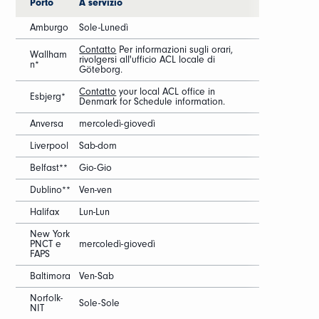
Porto
A servizio
Amburgo
Sole-Lunedì
Contatto
Per informazioni sugli orari,
Wallham
rivolgersi all'ufficio ACL locale di
n*
Göteborg.
Contatto
your local ACL office in
Esbjerg*
Denmark for Schedule information.
Anversa
mercoledì-giovedì
Liverpool
Sab-dom
Belfast**
Gio-Gio
Dublino**
Ven-ven
Halifax
Lun-Lun
New York
PNCT e
mercoledì-giovedì
FAPS
Baltimora
Ven-Sab
Norfolk-
Sole-Sole
NIT