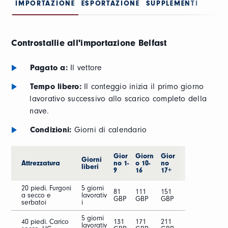
IMPORTAZIONE
ESPORTAZIONE
SUPPLEMENTI
Controstallie all'importazione Belfast
Pagato a:
Il vettore
Tempo libero:
Il conteggio inizia il primo giorno
lavorativo successivo allo scarico completo della
nave.
Condizioni:
Giorni di calendario
Gior
Giorn
Gior
Giorni
Attrezzatura
no 1-
o 10-
no
liberi
9
16
17+
20 piedi. Furgoni
5 giorni
81
111
151
a secco e
lavorativ
GBP
GBP
GBP
serbatoi
i
5 giorni
40 piedi. Carico
131
171
211
lavorativ