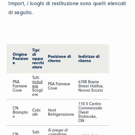
Import, i luoghi di restituzione sono quelli elencati
di seguito.
Tipi
Origine
di
Posizione di
Indirizzo di
Posizion
appa
ritorno
ritorno
e
recchi
ature
Tutti
PSA
includ
6708 Bayne
PSA Fairview
Fairview
ere
Street Halifax,
Cove
Cove
Scogli
Nuova Scozia
ere
110 Il Centro
CN
Commerciale
Cubi
Hunt
Brampto
Ovest
alti
Refrigerazione
n
Etobicoke,
ON
Si prega di
Tutti
CN
contattare