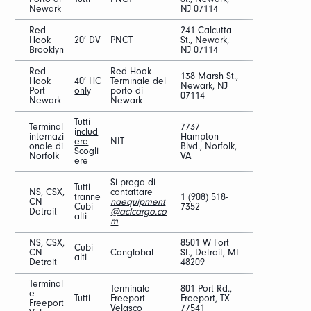
Newark
NJ 07114
Red
241 Calcutta
Hook
20′ DV
PNCT
St., Newark,
Brooklyn
NJ 07114
Red
Red Hook
138 Marsh St.,
Hook
40′ HC
Terminale del
Newark, NJ
Port
onl
y
porto di
07114
Newark
Newark
Tutti
Terminal
7737
i
nclud
internazi
Hampton
ere
NIT
onale di
Blvd., Norfolk,
Scogli
Norfolk
VA
ere
Si prega di
Tutti
NS, CSX,
contattare
tranne
1 (908) 518-
CN
naequipment
Cubi
7352
Detroit
@aclcargo.co
alti
m
NS, CSX,
8501 W Fort
Cubi
CN
Conglobal
St., Detroit, MI
alti
Detroit
48209
Terminal
Terminale
801 Port Rd.,
e
Tutti
Freeport
Freeport, TX
Freeport
Velasco
77541