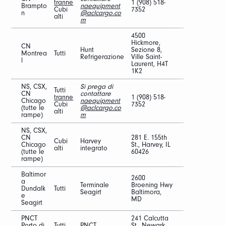
tranne
1 (908) 518-
Brampto
naequipment
Cubi
7352
n
@aclcargo.co
alti
m
4500
Hickmore,
CN
Hunt
Sezione 8,
Montrea
Tutti
Refrigerazione
Ville Saint-
l
Laurent, H4T
1K2
NS, CSX,
Si prega di
Tutti
CN
contattare
tranne
1 (908) 518-
Chicago
naequipment
Cubi
7352
(tutte le
@aclcargo.co
alti
rampe)
m
NS, CSX,
CN
281 E. 155th
Cubi
Harvey
Chicago
St., Harvey, IL
alti
integrato
(tutte le
60426
rampe)
Baltimor
2600
a
Terminale
Broening Hwy
Dundalk
Tutti
Seagirt
Baltimora,
e
MD
Seagirt
PNCT
241 Calcutta
Porto di
Tutti
PNCT
St., Newark,