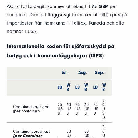
ACL:s Lo/Lo-avgift kommer att ökas till
75 GBP
per
container. Denna tilläggsavgift kommer att tillämpas på
importlaster från hamnarna i Halifax, Kanada och alla
hamnar i USA.
Internationella koden för sjöfartsskydd på
fartyg och i hamnanläggningar (ISPS)
Jul.
Aug.
Sep.
W
W
W
EB
EB
EB
B
B
B
3
25
30
25
30
25
0
Containeriserat gods
US
US
US
US
US
U
(per container)
D
D
D
D
D
S
D
5
Containeriserad last
50
50
0
(per Container
-
US
-
US
-
U