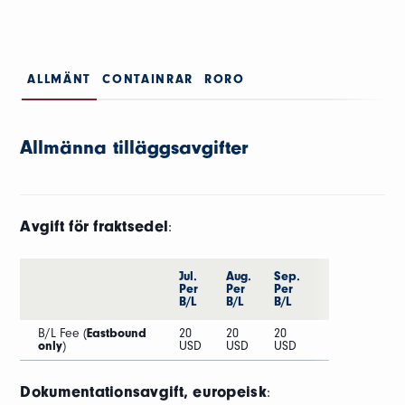
ALLMÄNT
CONTAINRAR
RORO
Allmänna tilläggsavgifter
Avgift för fraktsedel
:
Jul.
Aug.
Sep.
Per
Per
Per
B/L
B/L
B/L
B/L Fee (
Eastbound
20
20
20
only
)
USD
USD
USD
Dokumentationsavgift, europeisk
: