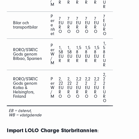
/
R
R
R
R
R
U
M
R
P
7
7
7
7
7
7
er
E
Bilar och
EU
EU
EU
EU
EU
e
U
transportbilar
R
R
R
R
R
nh
R
O
O
O
O
O
et
O
1,
P
1,
1,
1,5
1,5
1,5
5
RORO/STATIC
er
58
58
8
8
8
8
Gods genom
W
EU
EU
EU
EU
EU
E
Bilbao, Spanien
/
R
R
R
R
R
U
M
R
2,
RORO/STATIC
P
2,
2,
2,2
2,2
2,2
2
Gods genom
er
22
22
2
2
2
2
Kotka &
W
EU
EU
EU
EU
EU
E
Helsingfors,
/
R
R
R
R
R
U
Finland
M
O
O
O
O
O
R
O
EB = österut,
WB = västgående
Import LOLO Charge Storbritannien
: