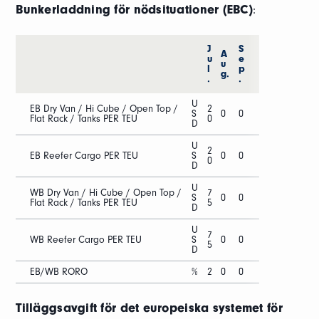
Bunkerladdning för nödsituationer (EBC)
:
J
S
A
u
e
u
l
p
g.
.
.
U
EB Dry Van / Hi Cube / Open Top /
2
S
0
0
Flat Rack / Tanks PER TEU
0
D
U
2
EB Reefer Cargo PER TEU
S
0
0
0
D
U
WB Dry Van / Hi Cube / Open Top /
7
S
0
0
Flat Rack / Tanks PER TEU
5
D
U
7
WB Reefer Cargo PER TEU
S
0
0
5
D
EB/WB RORO
%
2
0
0
Tilläggsavgift för det europeiska systemet för