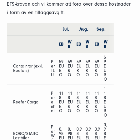
ETS-kraven och vi kommer att föra över dessa kostnader
i form av en tilläggsavgift.
Jul.
Aug.
Sep.
W
W
W
EB
EB
EB
B
B
B
5
P
59
59
59
59
59
9
Containrar (exkl.
er
EU
EU
EU
EU
EU
E
Reefers)
TE
R
R
R
R
R
U
U
O
O
O
O
O
R
O
1
P
11
11
11
11
11
1
er
8
8
8
8
8
8
Reefer Cargo
e
EU
EU
EU
EU
EU
E
nh
R
R
R
R
R
U
et
O
O
O
O
O
R
O
0,
P
0,
0,
0,9
0,9
0,9
9
er
RORO/STATIC
98
98
8
8
8
8
W
Lastbilar
EU
EU
EU
EU
EU
E