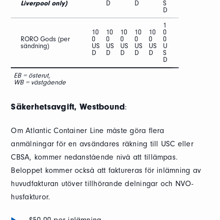
Liverpool only)
D
D
S
D
1
10
10
10
10
10
0
RORO Gods (per
0
0
0
0
0
0
sändning)
US
US
US
US
US
U
D
D
D
D
D
S
D
EB = österut,
WB = västgående
Säkerhetsavgift, Westbound
:
Om Atlantic Container Line måste göra flera
anmälningar för en avsändares räkning till USC eller
CBSA, kommer nedanstående nivå att tillämpas.
Beloppet kommer också att faktureras för inlämning av
huvudfakturan utöver tillhörande delningar och NVO-
husfakturor.