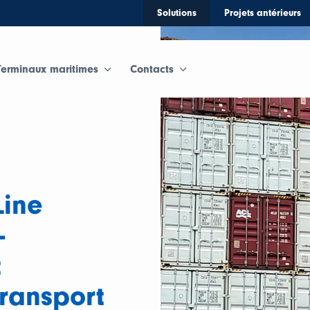
Solutions
Projets antérieurs
Terminaux maritimes
Contacts
Line
-
t
transport