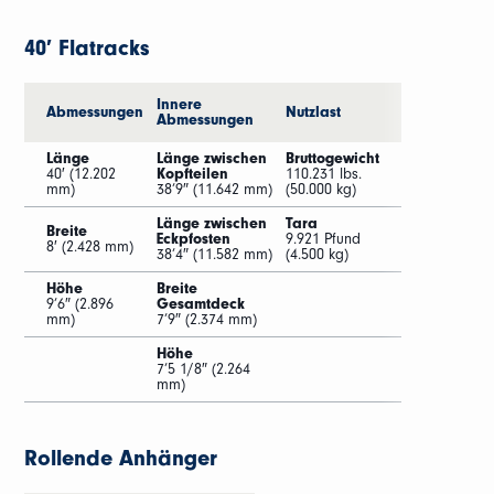
40′ Flatracks
Innere
Abmessungen
Nutzlast
Abmessungen
Länge
Länge zwischen
Bruttogewicht
40′ (12.202
Kopfteilen
110.231 lbs.
mm)
38’9″ (11.642 mm)
(50.000 kg)
Länge zwischen
Tara
Breite
Eckpfosten
9.921 Pfund
8′ (2.428 mm)
38’4″ (11.582 mm)
(4.500 kg)
Höhe
Breite
9’6″ (2.896
Gesamtdeck
mm)
7’9″ (2.374 mm)
Höhe
7’5 1/8″ (2.264
mm)
Rollende Anhänger