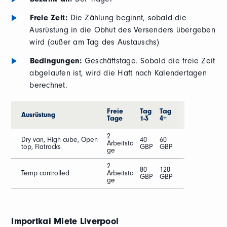
Freie Zeit:
Die Zählung beginnt, sobald die
Ausrüstung in die Obhut des Versenders übergeben
wird (außer am Tag des Austauschs)
Bedingungen:
Geschäftstage. Sobald die freie Zeit
abgelaufen ist, wird die Haft nach Kalendertagen
berechnet.
Freie
Tag
Tag
Ausrüstung
Tage
1-3
4+
2
Dry van, High cube, Open
40
60
Arbeitsta
top, Flatracks
GBP
GBP
ge
2
80
120
Temp controlled
Arbeitsta
GBP
GBP
ge
Importkai Miete
Liverpool