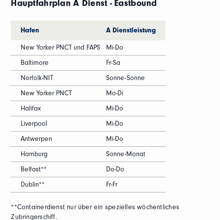
Hauptfahrplan A Dienst - Eastbound
Hafen
A Dienstleistung
New Yorker PNCT und FAPS
Mi-Do
Baltimore
Fr-Sa
Norfolk-NIT
Sonne-Sonne
New Yorker PNCT
Mo-Di
Halifax
Mi-Do
Liverpool
Mi-Do
Antwerpen
Mi-Do
Hamburg
Sonne-Monat
Belfast**
Do-Do
Dublin**
Fr-Fr
**Containerdienst nur über ein spezielles wöchentliches
Zubringerschiff.