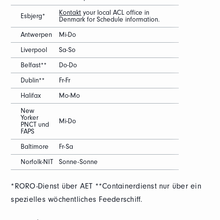
Kontakt
your local ACL office in
Esbjerg*
Denmark for Schedule information.
Antwerpen
Mi-Do
Liverpool
Sa-So
Belfast**
Do-Do
Dublin**
Fr-Fr
Halifax
Mo-Mo
New
Yorker
Mi-Do
PNCT und
FAPS
Baltimore
Fr-Sa
Norfolk-NIT
Sonne-Sonne
*RORO-Dienst über AET **Containerdienst nur über ein
spezielles wöchentliches Feederschiff.