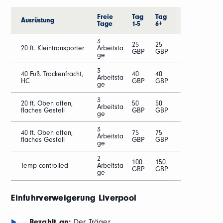
Freie
Tag
Tag
Ausrüstung
Tage
1-5
6+
3
25
25
20 ft. Kleintransporter
Arbeitsta
GBP
GBP
ge
3
40 Fuß. Trockenfracht,
40
40
Arbeitsta
HC
GBP
GBP
ge
3
20 ft. Oben offen,
50
50
Arbeitsta
flaches Gestell
GBP
GBP
ge
3
40 ft. Oben offen,
75
75
Arbeitsta
flaches Gestell
GBP
GBP
ge
2
100
150
Temp controlled
Arbeitsta
GBP
GBP
ge
Einfuhrverweigerung
Liverpool
Bezahlt an:
Der Träger