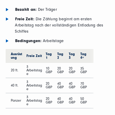
Bezahlt an:
Der Träger
Freie Zeit:
Die Zählung beginnt am ersten
Arbeitstag nach der vollständigen Entladung des
Schiffes
Bedingungen:
Arbeitstage
Ausrüst
Tag
Tag
Tag
Tag
Freie Zeit
ung
1
2
3
4+
3
10
20
20
35
20 ft.
Arbeitstag
GBP
GBP
GBP
GBP
e
3
20
40
40
70
40 ft.
Arbeitstag
GBP
GBP
GBP
GBP
e
3
20
40
40
50
Panzer
Arbeitstag
GBP
GBP
GBP
GBP
e