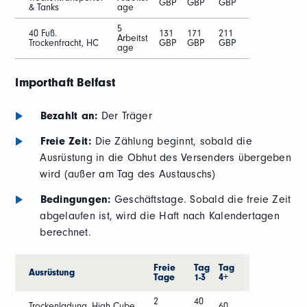
GBP
GBP
GBP
& Tanks
age
5
40 Fuß.
131
171
211
Arbeitst
Trockenfracht, HC
GBP
GBP
GBP
age
Importhaft Belfast
Bezahlt an:
Der Träger
Freie Zeit:
Die Zählung beginnt, sobald die
Ausrüstung in die Obhut des Versenders übergeben
wird (außer am Tag des Austauschs)
Bedingungen:
Geschäftstage. Sobald die freie Zeit
abgelaufen ist, wird die Haft nach Kalendertagen
berechnet.
Freie
Tag
Tag
Ausrüstung
Tage
1-3
4+
2
40
Trockenladung, High Cube,
60