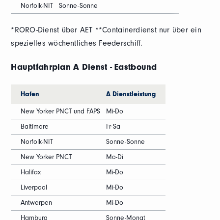
Norfolk-NIT
Sonne-Sonne
*RORO-Dienst über AET **Containerdienst nur über ein
spezielles wöchentliches Feederschiff.
Hauptfahrplan A Dienst - Eastbound
Hafen
A Dienstleistung
New Yorker PNCT und FAPS
Mi-Do
Baltimore
Fr-Sa
Norfolk-NIT
Sonne-Sonne
New Yorker PNCT
Mo-Di
Halifax
Mi-Do
Liverpool
Mi-Do
Antwerpen
Mi-Do
Hamburg
Sonne-Monat