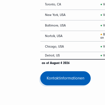
Toronto, CA
●
V
New York, USA
●
V
Baltimore, USA
●
V
●
Bi
Norfolk, USA
an
Chicago, USA
●
V
Detroit, US
●
V
as of August 4 2026
Kontaktinformationen