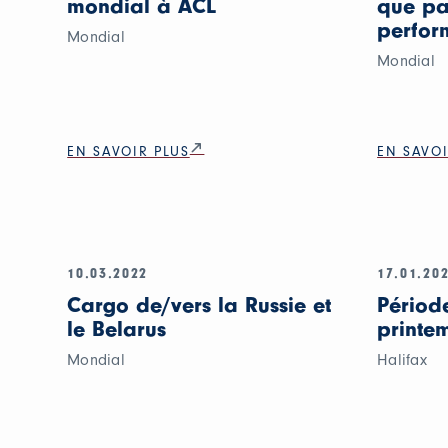
mondial à ACL
que pa
perfor
Mondial
Mondial
EN SAVOIR PLUS
EN SAVOI
10.03.2022
17.01.20
Cargo de/vers la Russie et
Périod
le Belarus
printe
Mondial
Halifax