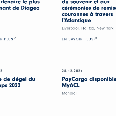
rtenaire le plus
du souvenir et aux
mant de Diageo
cérémonies de remis
couronnes à travers
l'Atlantique
Liverpool, Halifax, New York
R PLUS
EN SAVOIR PLUS
22
28.12.2021
e de dégel du
PayCargo disponible
mps 2022
MyACL
Mondial