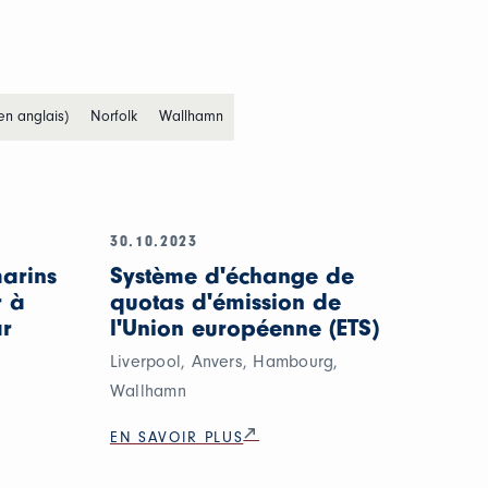
en anglais)
Norfolk
Wallhamn
30.10.2023
arins
Système d'échange de
r à
quotas d'émission de
ar
l'Union européenne (ETS)
Liverpool, Anvers, Hambourg,
Wallhamn
EN SAVOIR PLUS