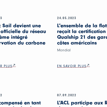
23
24.05.2023
c Sail devient une
L'ensemble de la flot
 officielle du réseau
reçoit la certification
tème intégré
Qualship 21 des gar
rvation du carbone
côtes américains
Mondial
R PLUS
EN SAVOIR PLUS
22
07.09.2022
compensé en tant
L'ACL participe aux 