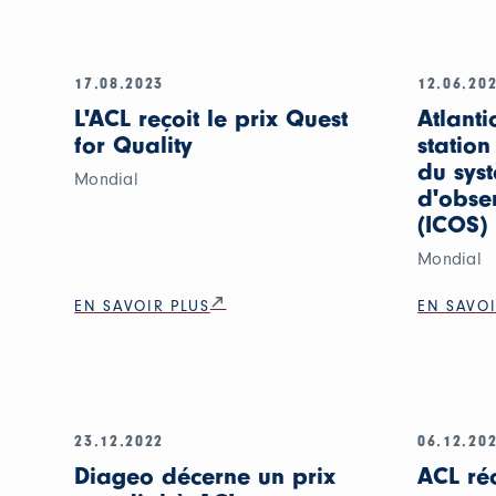
17.08.2023
12.06.20
L'ACL reçoit le prix Quest
Atlanti
for Quality
station
du sys
Mondial
d'obse
(ICOS)
Mondial
EN SAVOIR PLUS
EN SAVOI
23.12.2022
06.12.20
Diageo décerne un prix
ACL ré